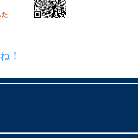
した
てね！