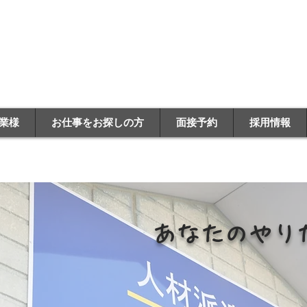
ION
​
ェンド
​有
業様
お仕事をお探しの方
面接予約
採用情報
あなたのやり