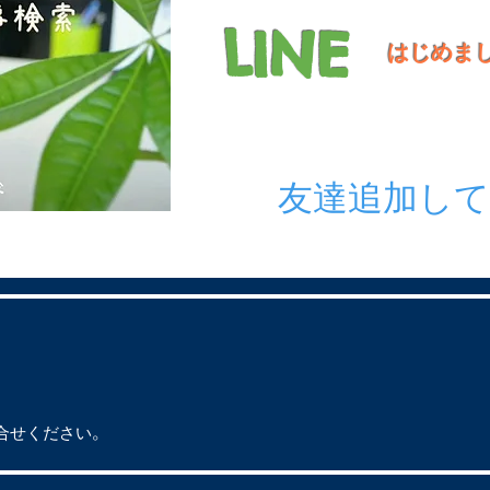
LINE
​はじめま
友達追加し
問合せください
。