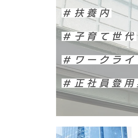
＃扶養内
＃子育て世代
＃ワークライ
＃正社員登用