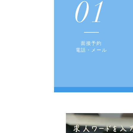
01
面接予約
​電話・メール