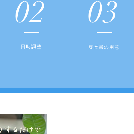
02
03
日時調整
履歴書の用意