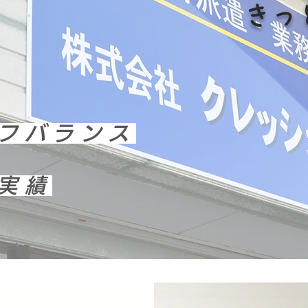
​き
フバランス
実績