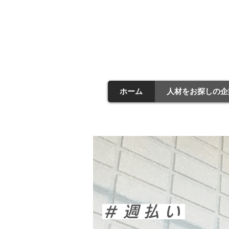
Cres
​
HR SOLUT
​株式会社クレッシ
ホーム
人材をお探しの企
＃週払い