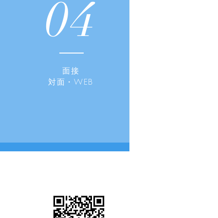
04
​面接
​対面・WEB